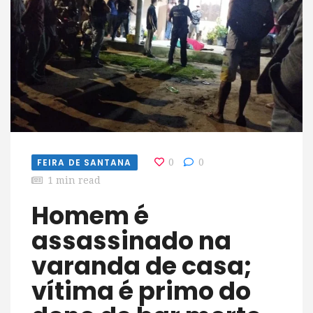
FEIRA DE SANTANA
0
0
1 min read
Homem é
assassinado na
varanda de casa;
vítima é primo do