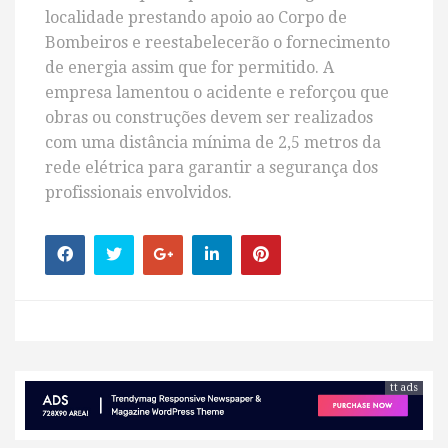
localidade prestando apoio ao Corpo de
Bombeiros e reestabelecerão o fornecimento
de energia assim que for permitido. A
empresa lamentou o acidente e reforçou que
obras ou construções devem ser realizados
com uma distância mínima de 2,5 metros da
rede elétrica para garantir a segurança dos
profissionais envolvidos.
tt ads