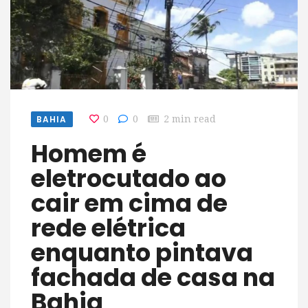
BAHIA
0
0
2 min read
Homem é
eletrocutado ao
cair em cima de
rede elétrica
enquanto pintava
fachada de casa na
Bahia