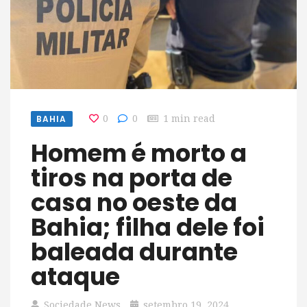
BAHIA
0
0
1 min read
Homem é morto a
tiros na porta de
casa no oeste da
Bahia; filha dele foi
baleada durante
ataque
Sociedade News
setembro 19, 2024