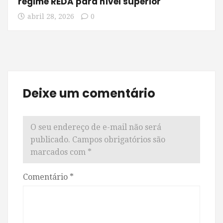
regime REDA para nível superior
abril 28, 2026
0
Deixe um comentário
O seu endereço de e-mail não será
publicado.
Campos obrigatórios são
marcados com
*
Comentário
*