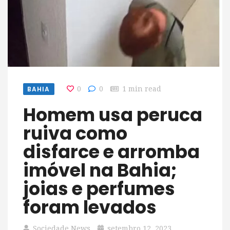
BAHIA
0
0
1 min read
Homem usa peruca
ruiva como
disfarce e arromba
imóvel na Bahia;
joias e perfumes
foram levados
Sociedade News
setembro 12, 2023