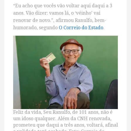
“Eu acho que vocês vão voltar aqui daqui a 3
anos. Vão dizer: vamos lá, o ‘véinho’ vai
renovar de novo.”, afirmou Ranulfo, bem-
humorado, segundo
O Correio do Estado
.
Feliz da vida, Seu Ranulfo, de 101 anos, não é
um idoso qualquer. Além da CNH renovada,
prometeu que daqui a três anos, voltará, afinal