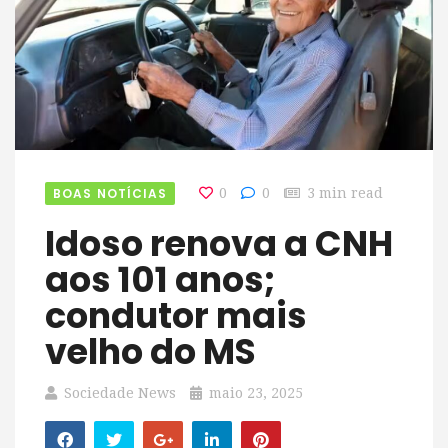
BOAS NOTÍCIAS
0
0
3 min read
Idoso renova a CNH
aos 101 anos;
condutor mais
velho do MS
Sociedade News
maio 23, 2025