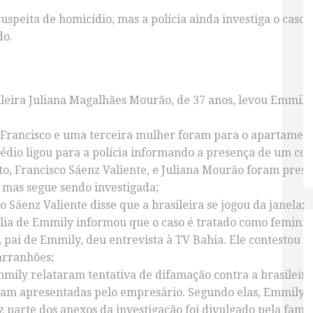
suspeita de homicídio, mas a polícia ainda investiga o caso
do.
ileira Juliana Magalhães Mourão, de 37 anos, levou Emmily
a, Francisco e uma terceira mulher foram para o apartame
édio ligou para a polícia informando a presença de um
cor
 Francisco Sáenz Valiente, e Juliana Mourão foram presos 
, mas segue sendo investigada;
 Sáenz Valiente disse que a brasileira se jogou da janela;
ília de Emmily informou que o caso é tratado como
feminic
, pai de Emmily, deu entrevista à TV Bahia. Ele
contestou a 
arranhões;
mmily relataram tentativa de difamação contra a brasileir
foram apresentadas pelo empresário. Segundo elas, Emmily 
z parte dos anexos da investigação
foi divulgado pela famí