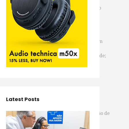
. O corpo de Emmily passou por autópsia, mas o
 a um jantar com Francisco e outros amigos em
nto do empresário, em uma área nobre da cidade;
po nu no andar térreo;
pela polícia;
ídio
na Argentina;
Latest Posts
versão de suicídio
e disse que o empresário e
a no país. Elas também não acreditam na versão de
não usava drogas e bebia pouco;
lia de Emmily. A baiana aparece gritando por