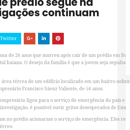
de prédio segue na
tigações continuam
 Twitter
ana de 26 anos que morreu após cair de um prédio em Buen
ital baiana. O desejo da família é que a jovem seja sepulta
 área térrea de um edifício localizado em um bairro nobre
resário Francisco Sáenz Valiente, de 56 anos.
mpresário ligou para o serviço de emergência do país e ped
 investigação, é possível ouvir gritos desesperados de Emmi
m no prédio acionaram o serviço de emergência. Eles rela
térreo.