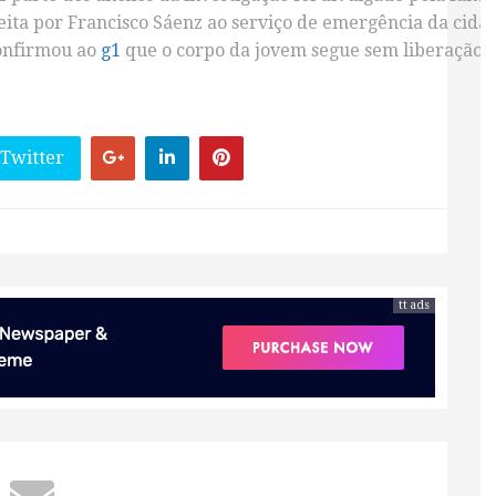
eita por Francisco Sáenz ao serviço de emergência da cida
confirmou ao
g1
que o corpo da jovem segue sem liberação n
 Twitter
tt ads