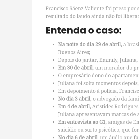
Francisco Sáenz Valiente foi preso por 
resultado do laudo ainda não foi libera
Entenda o caso:
Na noite do dia 29 de abril,
a bras
Buenos Aires;
Depois do jantar, Emmily, Julian
Em 30 de abril
, um morador do pr
O empresário dono do apartamento,
Juliana foi solta momentos depois
Em depoimento à polícia, Francisco
No dia 3 abril
, o advogado da fam
Em 4 de abril,
Aristides Rodrigues
Juliana apresentavam marcas de 
Em entrevista ao
G
1
, amigas de E
suicídio ou surto psicótico, que 
No dia 6 de abril
, um
áudio que fa