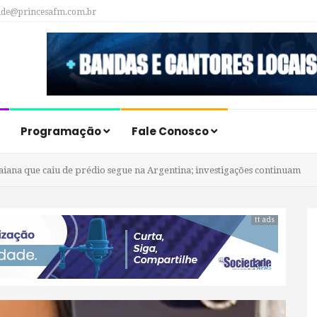
ade@princesafm.com.br
Programação
Fale Conosco
aiana que caiu de prédio segue na Argentina; investigações continuam
tt ads