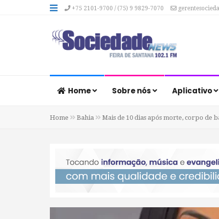
+75 2101-9700 / (75) 9 9829-7070
gerentesocied
Home
Sobre nós
Aplicativo
Home
Bahia
Mais de 10 dias após morte, corpo de b