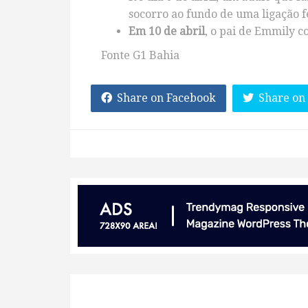
socorro ao fundo de uma ligação f
Em 10 de abril
, o pai de Emmily 
Fonte G1 Bahia
Share on Facebook
Share on