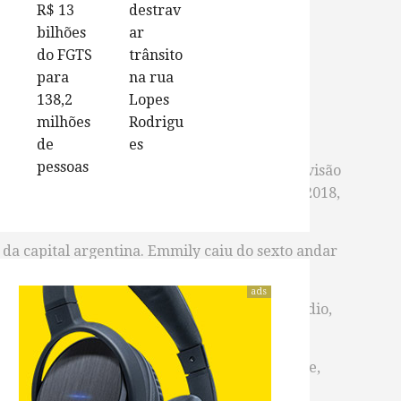
R$ 13
destrav
bilhões
ar
do FGTS
trânsito
para
na rua
138,2
Lopes
milhões
Rodrigu
de
es
pessoas
os Aires, na Argentina, disse que não há previsão
da na cidade onde nasceu e viveu até o ano de 2018,
 da capital argentina. Emmily caiu do sexto andar
ads
iu que um policial fosse até o prédio. No áudio,
ly.
taram que ouviram gritos pedindo por ajuda e,