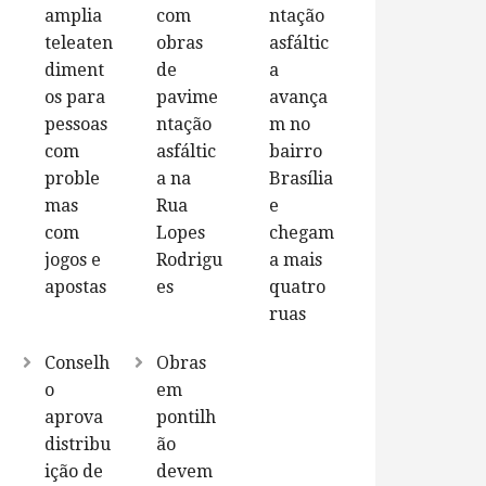
amplia
com
ntação
teleaten
obras
asfáltic
diment
de
a
os para
pavime
avança
pessoas
ntação
m no
com
asfáltic
bairro
proble
a na
Brasília
mas
Rua
e
com
Lopes
chegam
jogos e
Rodrigu
a mais
apostas
es
quatro
ruas
Conselh
Obras
o
em
aprova
pontilh
distribu
ão
ição de
devem