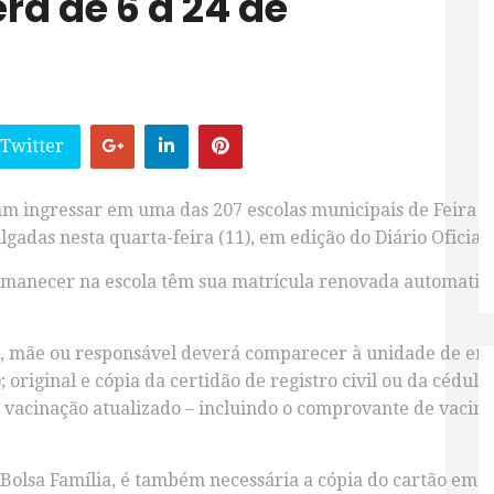
rá de 6 a 24 de
 Twitter
m ingressar em uma das 207 escolas municipais de Feira de
gadas nesta quarta-feira (11), em edição do Diário Oficial
rmanecer na escola têm sua matrícula renovada automatic
ai, mãe ou responsável deverá comparecer à unidade de ens
; original e cópia da certidão de registro civil ou da cédula
de vacinação atualizado – incluindo o comprovante de vacina
Bolsa Família, é também necessária a cópia do cartão em 