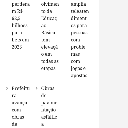
perdera
olvimen
amplia
m R$
to da
teleaten
62,5
Educaç
diment
bilhões
ão
os para
para
Básica
pessoas
bets em
tem
com
2025
elevaçã
proble
o em
mas
todas as
com
etapas
jogos e
apostas
Prefeitu
Obras
ra
de
avança
pavime
com
ntação
obras
asfáltic
de
a