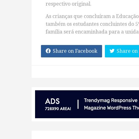
respectivo original.
As crianças que concluíram a Educação
também os estudantes concluintes do 5º
família será encaminhada para a unidad
Share on Facebook
Share on