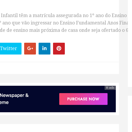
 Infantil têm a matrícula assegurada no 1º ano do Ensino 
 ano que vão ingressar no Ensino Fundamental Anos Finais, 
e de ensino mais próxima de casa onde seja ofertado o 6º 
 Twitter
tt ads