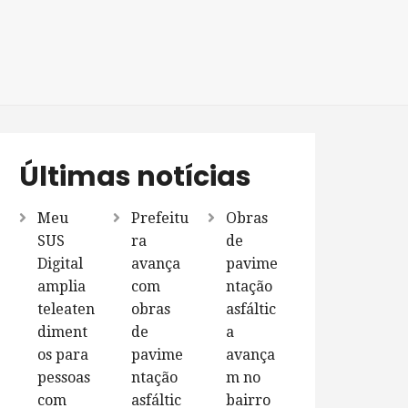
Últimas notícias
Meu
Prefeitu
Obras
SUS
ra
de
Digital
avança
pavime
amplia
com
ntação
teleaten
obras
asfáltic
diment
de
a
os para
pavime
avança
pessoas
ntação
m no
com
asfáltic
bairro