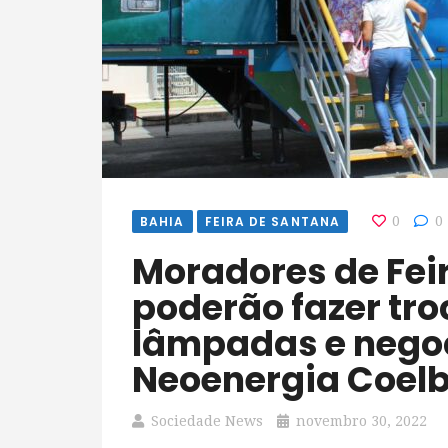
BAHIA
FEIRA DE SANTANA
0
0
Moradores de Feira de Santana
poderão fazer tro
lâmpadas e negoc
Neoenergia Coel
Sociedade News
novembro 30, 2022