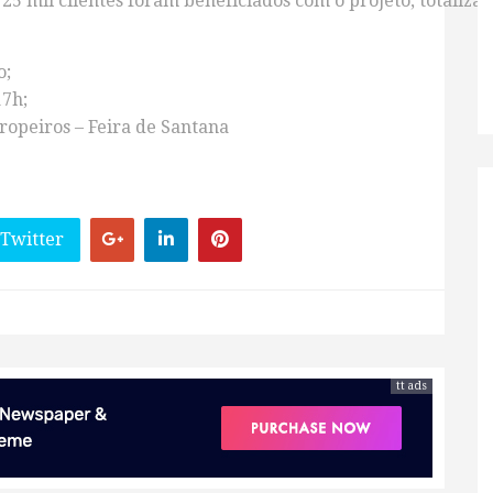
25 mil clientes foram beneficiados com o projeto, totaliza
o;
17h;
ropeiros – Feira de Santana
 Twitter
tt ads