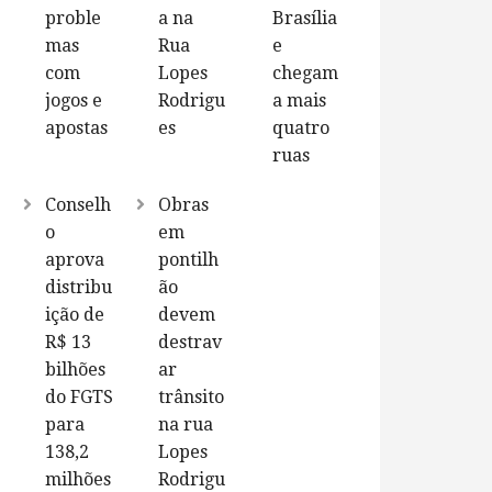
proble
a na
Brasília
mas
Rua
e
com
Lopes
chegam
jogos e
Rodrigu
a mais
apostas
es
quatro
ruas
Conselh
Obras
o
em
aprova
pontilh
distribu
ão
ição de
devem
R$ 13
destrav
bilhões
ar
do FGTS
trânsito
para
na rua
138,2
Lopes
milhões
Rodrigu