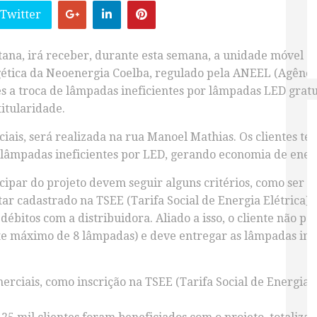
 Twitter
tana, irá receber, durante esta semana, a unidade móvel do
rgética da Neoenergia Coelba, regulado pela ANEEL (Agência
 a troca de lâmpadas ineficientes por lâmpadas LED gratui
itularidade.
ciais, será realizada na rua Manoel Mathias. Os clientes ter
co lâmpadas ineficientes por LED, gerando economia de ener
par do projeto devem seguir alguns critérios, como ser cli
r cadastrado na TSEE (Tarifa Social de Energia Elétrica).
débitos com a distribuidora. Aliado a isso, o cliente não 
ite máximo de 8 lâmpadas) e deve entregar as lâmpadas in
rciais, como inscrição na TSEE (Tarifa Social de Energia El