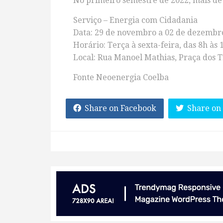
No primeiro semestre de 2022, mais de 
Serviço – Energia com Cidadania
Data: 29 de novembro a 02 de dezembr
Horário: Terça à sexta-feira, das 8h às 
Local: Rua Manoel Mathias, Praça dos T
Fonte Neoenergia Coelba
Share on Facebook
Share on