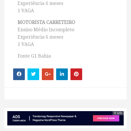
Experiência 6 meses
1 VAGA
MOTORISTA CARRETEIRO
Ensino Médio Incompleto
Experiência 6 meses
1 VAGA
Fonte G1 Bahia
tt ads