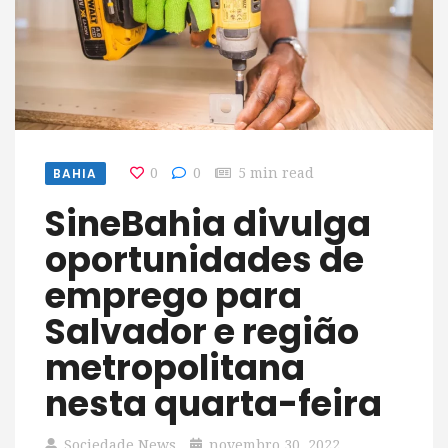
BAHIA
0
0
5 min read
SineBahia divulga
oportunidades de
emprego para
Salvador e região
metropolitana
nesta quarta-feira
Sociedade News
novembro 30, 2022