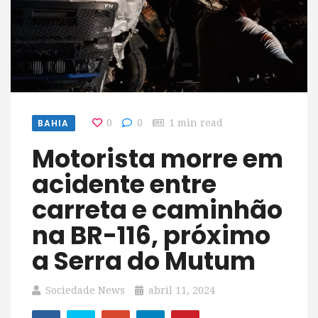
BAHIA
0
0
1 min read
Motorista morre em
acidente entre
carreta e caminhão
na BR-116, próximo
a Serra do Mutum
Sociedade News
abril 11, 2024