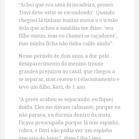
“Achei que era uma brincadeira, pensei:
‘Davi deve estar se escondendo’. Quando
cheguei lá tinham muitas motos e o irmão
dela que achou a sandália me disse: ‘seu
filho sumiu, mas eu chamei os caçadores’,
mas minha ficha não tinha caído ainda”.
Nesse período de dois anos, a dor pelo
desaparecimento do menino trouxe
grandes prejuízos ao casal, que chegou a
se separar, mas reatou o relacionamento e
teve um filho, Ravi, de 1 ano.
“A gente acabou se separando, eu fiquei
doida. Eles me davam calmante, porque eu
não parava, eu dormia dentro da mata.
Ficava preocupada porque lá tem espinho,
cobra, e Davi não podia ver um espinho
que saia do lugar”, disse Lilia Lima.