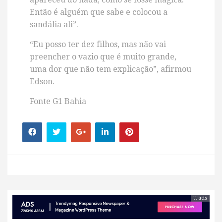
Então é alguém que sabe e colocou a
sandália ali”.
“Eu posso ter dez filhos, mas não vai
preencher o vazio que é muito grande,
uma dor que não tem explicação”, afirmou
Edson.
Fonte G1 Bahia
tt ads