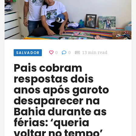
SALVADOR
0
0
13 min read
Pais cobram
respostas dois
anos após garoto
desaparecer na
Bahia durante as
férias: ‘queria
voltar no tempo’