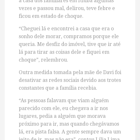
a casa dos familiares em Itiúba algumas
vezes e passou mal, delirou, teve febre e
ficou em estado de choque.
“Cheguei lá e encontrei a casa que era o
sonho dele morar, compramos porque ele
queria. Me desfiz do imóvel, tive que ir até
lá para tirar as coisas dele e fiquei em
choque”, relembrou.
Outra medida tomada pela mãe de Davi foi
desativar as redes sociais devido aos trotes
constantes que a família recebia.
“As pessoas falavam que viam alguém
parecido com ele, eu chegava a ir nos
lugares, pedia a alguém que morava
próximo para ir, mas quando chegávamos
lá, era pista falsa. A gente sempre dava um
jeito de ir, mas não era”, contou Lilia Lima.