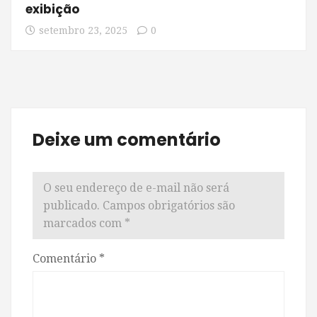
exibição
setembro 23, 2025
0
Deixe um comentário
O seu endereço de e-mail não será
publicado.
Campos obrigatórios são
marcados com
*
Comentário
*