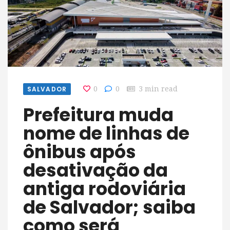
SALVADOR
0
0
3 min read
Prefeitura muda
nome de linhas de
ônibus após
desativação da
antiga rodoviária
de Salvador; saiba
como será