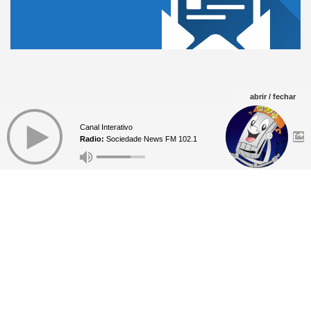
abrir / fechar
Canal Interativo
Radio:
Sociedade News FM 102.1
A Rádio tem programação diversificada, tais como:
notícias, esportes e curiosidades. Interaja conosco e
não perca tempo.
Telefone Studio:
(75) 2101-
9717 Whatsapp (75) 9 9829-7070
Informações Comerciais
: +55 (75)