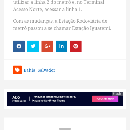
utilizar a linha 2 do metrô e, no Terminal
Acesso Norte, acessar a linha 1.
Com as mudanças, a Estação Rodoviária de
metrô passou a se chamar Estação Iguatemi.
Bahia
,
Salvador
tt ads