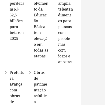
perdera
olvimen
amplia
m R$
to da
teleaten
62,5
Educaç
diment
bilhões
ão
os para
para
Básica
pessoas
bets em
tem
com
2025
elevaçã
proble
o em
mas
todas as
com
etapas
jogos e
apostas
Prefeitu
Obras
ra
de
avança
pavime
com
ntação
obras
asfáltic
de
a