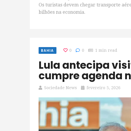
Os turistas devem chegar transporte aére
bilhões na economia.
BAHIA
0
0
1 min read
Lula antecipa visita a Salvador e
cumpre agenda na
Sociedade News
fevereiro 5, 2026