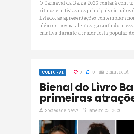
O Carnaval da Bahia 2026 contará com 
ritmos e artistas nos principais circuito
Estado, as apresentações contemplam no
além de novos talentos, garantindo acess
criativa durante a maior festa popular do
CULTURAL
0
0
2 min read
Bienal do Livro Bahia anuncia
primeiras atraçõ
Sociedade News
janeiro 23, 2026