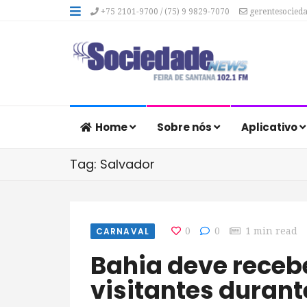
+75 2101-9700 / (75) 9 9829-7070
gerentesocied
Home
Sobre nós
Aplicativo
Tag: Salvador
CARNAVAL
0
0
1 min read
Bahia deve receber 3,7 milhões de
visitantes duran