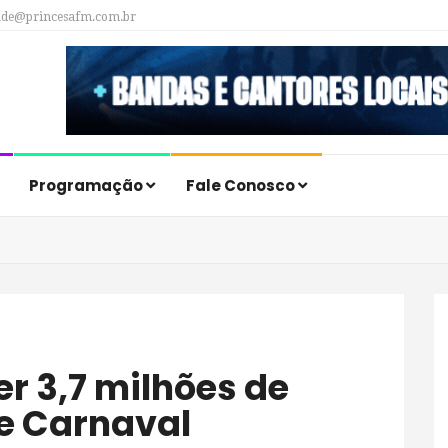
ade@princesafm.com.br
Programação
Fale Conosco
te Carnaval