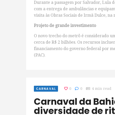
Durante a passagem por Salvador, Lula d
com a entrega de ambulâncias e equipam
visita às Obras Sociais de Irmã Dulce, na
Projeto de grande investimento
O novo trecho do metrô é considerado u
cerca de R$ 2 bilhões. Os recursos inclu
financiamento do governo federal por m
(PAC).
CARNAVAL
0
0
4 min read
Carnaval da Bahia 2026 celebra
diversidade de ri