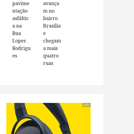
pavime
avança
ntação
m no
asfáltic
bairro
a na
Brasília
Rua
e
Lopes
chegam
Rodrigu
a mais
es
quatro
ruas
ads