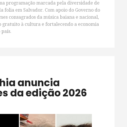
uma programação marcada pela diversidade de
s da folia em Salvador. Com apoio do Governo do
mes consagrados da música baiana e nacional,
o gratuito à cultura e fortalecendo a economia
 país.
es da edição 2026