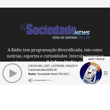
A Rádio tem programação diversificada, tais como:
notícias, esportes e curiosidades. Interaja conosco e
abrir / fechar
não perca tempo.
Telefone Studio:
(75) 2101-
07 23:35:29 URL_GET_LISTENER: FAILED WITH ERROR: **** 07 23:35:2
9717 Whatsapp (75) 9 9829-7070
Canal Interativo2026-08
Informações Comerciais
: +55 (75)
Radio:
Sociedade News FM 102.1
2101-9710 / Whatsapp +55 (75) 98809-9304
Email: gerentesociedade@princesafm.com.br