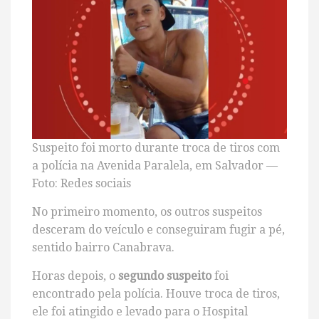
Suspeito foi morto durante troca de tiros com
a polícia na Avenida Paralela, em Salvador —
Foto: Redes sociais
No primeiro momento, os outros suspeitos
desceram do veículo e conseguiram fugir a pé,
sentido bairro Canabrava.
Horas depois, o
segundo suspeito
foi
encontrado pela polícia. Houve troca de tiros,
ele foi atingido e levado para o Hospital