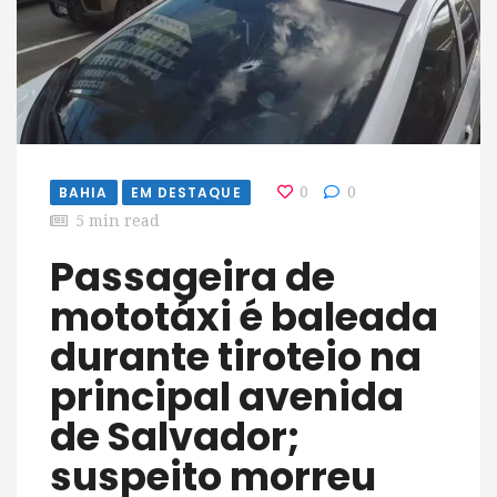
BAHIA
EM DESTAQUE
0
0
5 min read
Passageira de
mototáxi é baleada
durante tiroteio na
principal avenida
de Salvador;
suspeito morreu