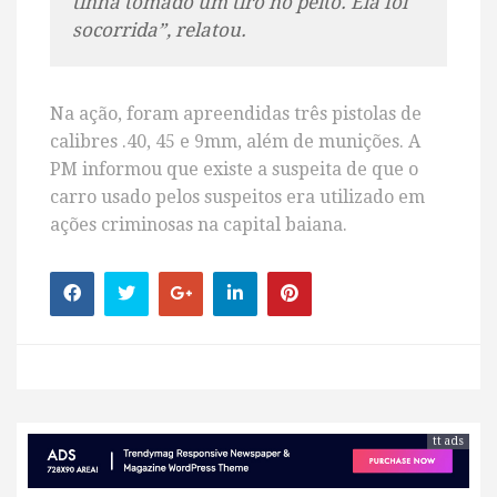
tinha tomado um tiro no peito. Ela foi
socorrida”, relatou.
Na ação, foram apreendidas três pistolas de
calibres .40, 45 e 9mm, além de munições. A
PM informou que existe a suspeita de que o
carro usado pelos suspeitos era utilizado em
ações criminosas na capital baiana.
tt ads