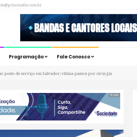
ade@princesafm.com.br
Programação
Fale Conosco
xar posto de serviço em Salvador; vítima passou por cirurgia
tt ads