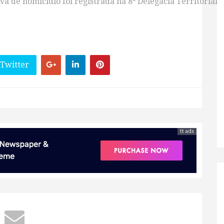
iva de homicídio foi registrada na 8ª Delegacia Territorial 
 Twitter
tt ads