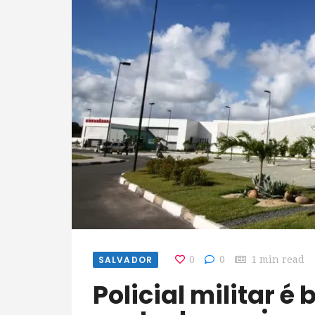
SALVADOR
0
0
1 min read
Policial militar é baleado após deixar