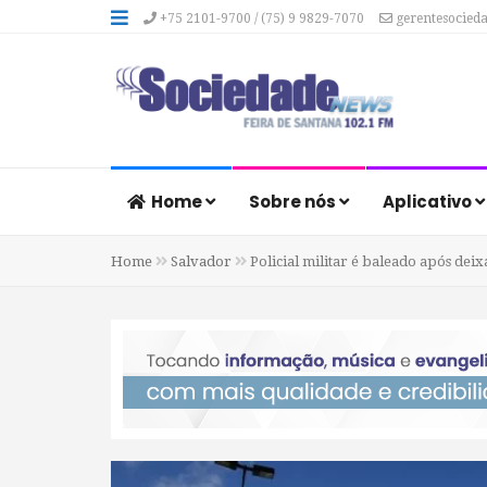
+75 2101-9700 / (75) 9 9829-7070
gerentesocied
Home
Sobre nós
Aplicativo
Home
Salvador
Policial militar é baleado após dei