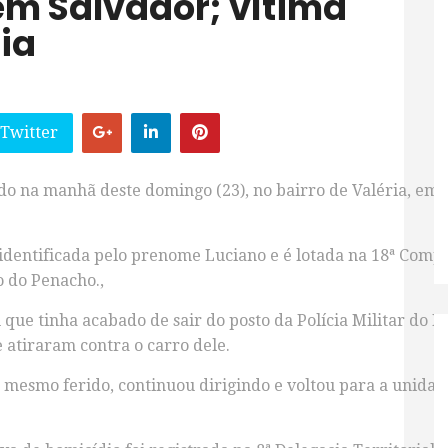
em Salvador; vítima
ia
 Twitter
ado na manhã deste domingo (23), no bairro de Valéria, em
oi identificada pelo prenome Luciano e é lotada na 18ª Com
o do Penacho.,
ou que tinha acabado de sair do posto da Polícia Militar do 
atiraram contra o carro dele.
e, mesmo ferido, continuou dirigindo e voltou para a unida