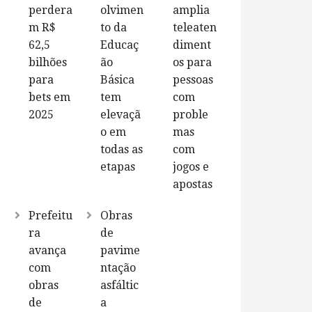
perdera
olvimen
amplia
m R$
to da
teleaten
62,5
Educaç
diment
bilhões
ão
os para
para
Básica
pessoas
bets em
tem
com
2025
elevaçã
proble
o em
mas
todas as
com
etapas
jogos e
apostas
Prefeitu
Obras
ra
de
avança
pavime
com
ntação
obras
asfáltic
de
a