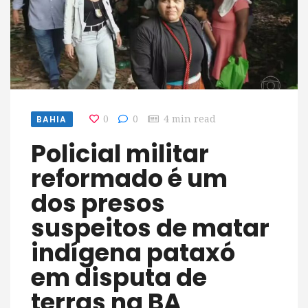
BAHIA
0
0
4 min read
Policial militar
reformado é um
dos presos
suspeitos de matar
indígena pataxó
em disputa de
terras na BA