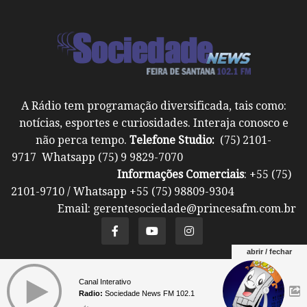
A Rádio tem programação diversificada, tais como:
notícias, esportes e curiosidades. Interaja conosco e
não perca tempo.
Telefone Studio:
(75) 2101-
9717 Whatsapp (75) 9 9829-7070
Informações Comerciais
: +55 (75)
2101-9710 / Whatsapp +55 (75) 98809-9304
Email: gerentesociedade@princesafm.com.br
abrir / fechar
Um site pertencente a Fundação Santo Antônio ©
Canal Interativo
Todos os direitos reservados.
Radio:
Sociedade News FM 102.1