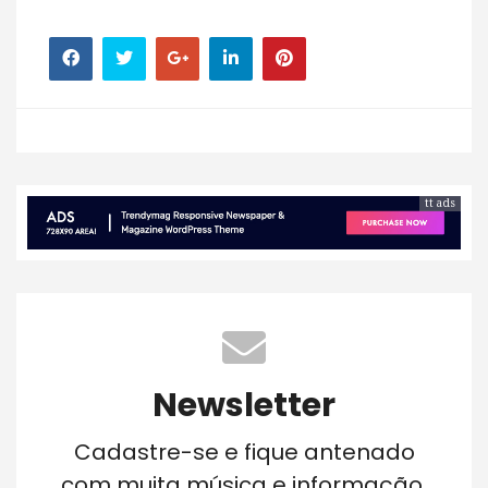
tt ads
Newsletter
Cadastre-se e fique antenado
com muita música e informação.