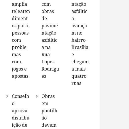
amplia
com
ntação
teleaten
obras
asfáltic
diment
de
a
os para
pavime
avança
pessoas
ntação
m no
com
asfáltic
bairro
proble
a na
Brasília
mas
Rua
e
com
Lopes
chegam
jogos e
Rodrigu
a mais
apostas
es
quatro
ruas
Conselh
Obras
o
em
aprova
pontilh
distribu
ão
ição de
devem