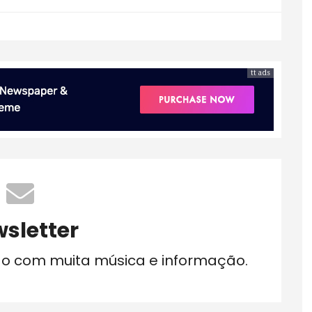
tt ads
sletter
do com muita música e informação.