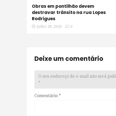
Obras em pontilhão devem
destravar trânsito na rua Lopes
Rodrigues
julho 28, 2026
0
Deixe um comentário
O seu endereço de e-mail não será publ
*
Comentário
*