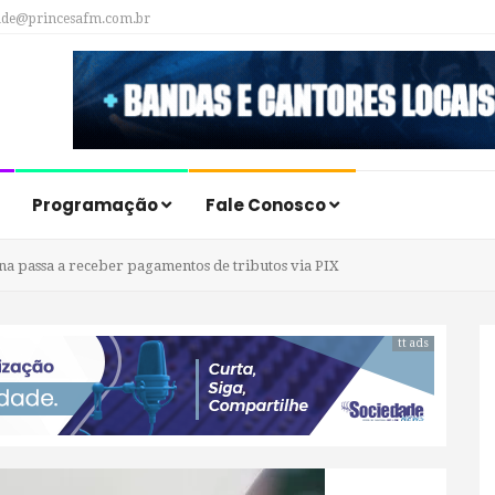
ade@princesafm.com.br
Programação
Fale Conosco
na passa a receber pagamentos de tributos via PIX
tt ads