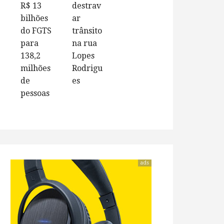
R$ 13
destrav
bilhões
ar
do FGTS
trânsito
para
na rua
138,2
Lopes
milhões
Rodrigu
de
es
pessoas
ads