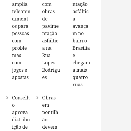
amplia
com
ntação
teleaten
obras
asfáltic
diment
de
a
os para
pavime
avança
pessoas
ntação
m no
com
asfáltic
bairro
proble
a na
Brasília
mas
Rua
e
com
Lopes
chegam
jogos e
Rodrigu
a mais
apostas
es
quatro
ruas
Conselh
Obras
o
em
aprova
pontilh
distribu
ão
ição de
devem