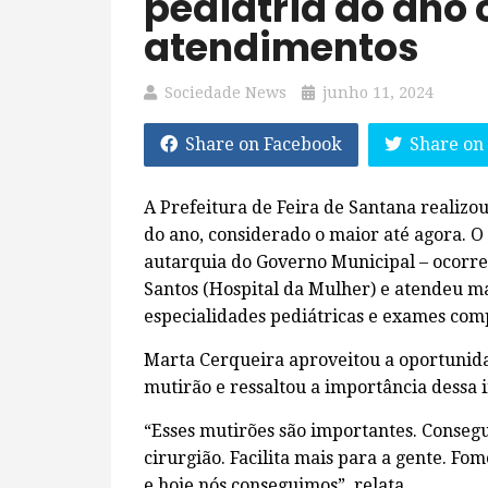
pediatria do ano
atendimentos
Sociedade News
junho 11, 2024
Share on Facebook
Share on
A Prefeitura de Feira de Santana realizou
do ano, considerado o maior até agora. O
autarquia do Governo Municipal – ocorre
Santos (Hospital da Mulher) e atendeu ma
especialidades pediátricas e exames co
Marta Cerqueira aproveitou a oportunida
mutirão e ressaltou a importância dessa i
“Esses mutirões são importantes. Consegu
cirurgião. Facilita mais para a gente. F
e hoje nós conseguimos”, relata.