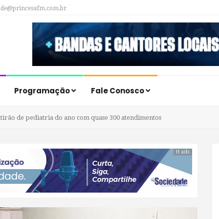
ade@princesafm.com.br
Programação
Fale Conosco
tirão de pediatria do ano com quase 300 atendimentos
tt ads