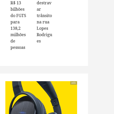
R$ 13
destrav
bilhões
ar
do FGTS
trânsito
para
na rua
138,2
Lopes
milhões
Rodrigu
de
es
pessoas
ads