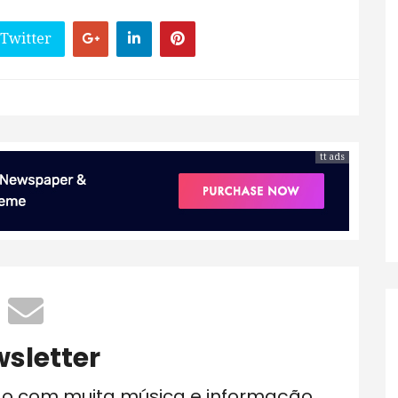
 Twitter
tt ads
sletter
do com muita música e informação.