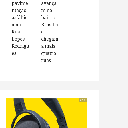
pavime
avança
ntação
m no
asfáltic
bairro
a na
Brasília
Rua
e
Lopes
chegam
Rodrigu
a mais
es
quatro
ruas
ads