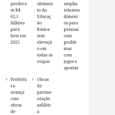
perdera
olvimen
amplia
m R$
to da
teleaten
62,5
Educaç
diment
bilhões
ão
os para
para
Básica
pessoas
bets em
tem
com
2025
elevaçã
proble
o em
mas
todas as
com
etapas
jogos e
apostas
Prefeitu
Obras
ra
de
avança
pavime
com
ntação
obras
asfáltic
de
a