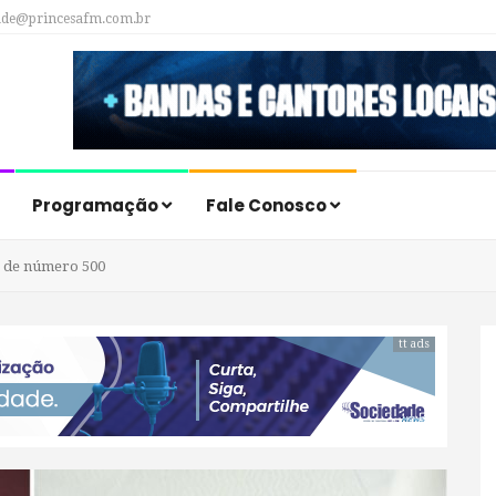
ade@princesafm.com.br
Programação
Fale Conosco
o de número 500
tt ads