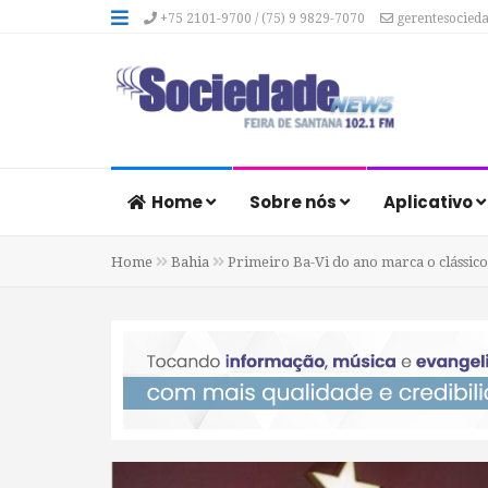
+75 2101-9700 / (75) 9 9829-7070
gerentesocied
Home
Sobre nós
Aplicativo
Home
Bahia
Primeiro Ba-Vi do ano marca o clássic