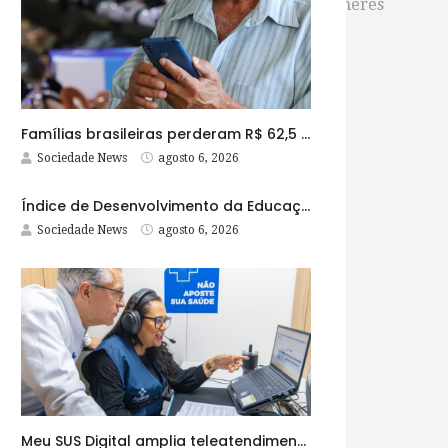
um divisor de águas na vida de meninas e mulheres
e Santana até a o final do mês de fevereiro.
Famílias brasileiras perderam R$ 62,5 bilhões para bets em 2025
Sociedade News
agosto 6, 2026
Índice de Desenvolvimento da Educação Básica tem elevação em todas as etapas
Sociedade News
agosto 6, 2026
Meu SUS Digital amplia teleatendimentos para pessoas com problemas com jogos e apostas