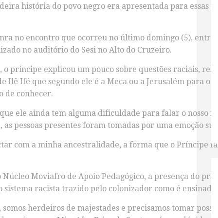
eira história do povo negro era apresentada para essas pe
nra no encontro que ocorreu no último domingo (5), entre 
izado no auditório do Sesi no Alto do Cruzeiro.
, o príncipe explicou um pouco sobre questões raciais, reli
 de Ilê Ifé que segundo ele é a Meca ou a Jerusalém para o
ho de conhecer.
ue ele ainda tem alguma dificuldade para falar o nosso id
, as pessoas presentes foram tomadas por uma emoção surre
ar com a minha ancestralidade, a forma que o Príncipe fal
o Núcleo Moviafro de Apoio Pedagógico, a presença do prín
sistema racista trazido pelo colonizador como é ensinado 
, somos herdeiros de majestades e precisamos tomar posse