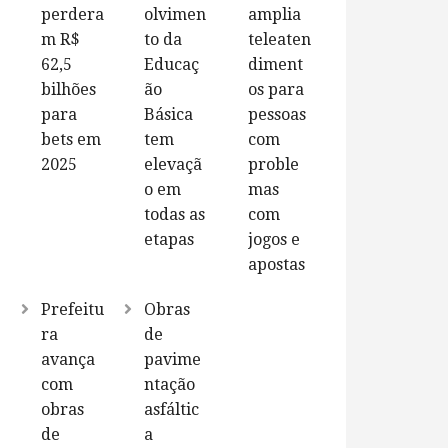
perdera
olvimen
amplia
m R$
to da
teleaten
62,5
Educaç
diment
bilhões
ão
os para
para
Básica
pessoas
bets em
tem
com
2025
elevaçã
proble
o em
mas
todas as
com
etapas
jogos e
apostas
Prefeitu
Obras
ra
de
avança
pavime
com
ntação
obras
asfáltic
de
a