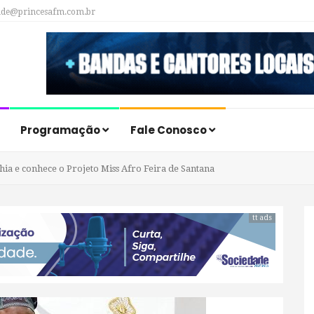
ade@princesafm.com.br
Programação
Fale Conosco
ahia e conhece o Projeto Miss Afro Feira de Santana
tt ads