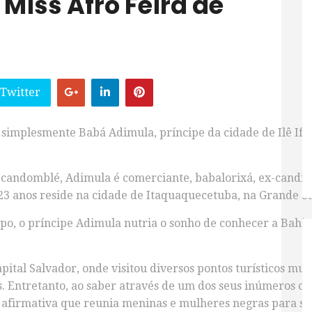
 Miss Afro Feira de
 Twitter
simplesmente Babá Adimula, príncipe da cidade de Ilê Ifé, 
candomblé, Adimula é comerciante, babalorixá, ex-candidat
 23 anos reside na cidade de Itaquaquecetuba, na Grande S
empo, o príncipe Adimula nutria o sonho de conhecer a Bahi
pital Salvador, onde visitou diversos pontos turísticos 
. Entretanto, ao saber através de um dos seus inúmeros co
ão afirmativa que reunia meninas e mulheres negras para 