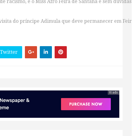
de racismo, e o Miss Afro Feira de Santana é sem dúvidas 
 visita do príncipe Adimula que deve permanecer em Feira d
 Twitter
tt ads