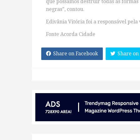
que possamos destruir todas as formas 
negras”, contou.
Edivânia Vitória foi a responsável pela
Fonte Acorda Cidade
Share on Facebook
Share on