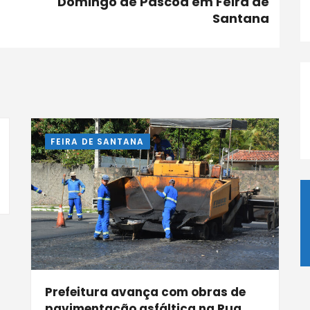
Domingo de Páscoa em Feira de
Santana
FEIRA DE SANTANA
Prefeitura avança com obras de
pavimentação asfáltica na Rua