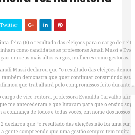
 Twitter
a-feira (6) o resultado das eleições para o cargo de reitor
 tinham como candidatas as professoras Amali Mussi e Evani
uição, em seus mais altos cargos, mulheres como gestoras.
Amali Mussi declarou que ”o resultado das eleições demons
 que também demonstra que quer continuar construindo esta
eafirmou que trabalhará pelo compromissos feito durante 
 o cargo de vice-reitora, professora Evanilda Carvalho af
que me antecederam e que lutaram para que o ensino superi
a confiança de todos e todas vocês, em nome dos nossos a
 2 declarou que “o resultado das eleições não foi uma su
 e a gente compreende que uma gestão sempre tem muita fo