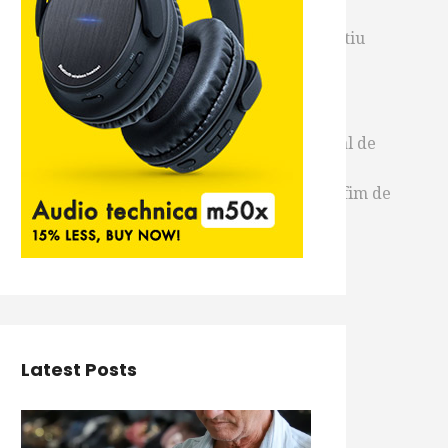
ofessor disse ainda que “o mais importante é
ral que superou todas as dificuldades e garantiu
 2.614 votos válidos, alcançando o percentual de
os votos válidos Os demais números serão
selho Universitário (Consu) estará reunido a fim de
Latest Posts