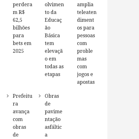
perdera
olvimen
amplia
m R$
to da
teleaten
62,5
Educaç
diment
bilhões
ão
os para
para
Básica
pessoas
bets em
tem
com
2025
elevaçã
proble
o em
mas
todas as
com
etapas
jogos e
apostas
Prefeitu
Obras
ra
de
avança
pavime
com
ntação
obras
asfáltic
de
a