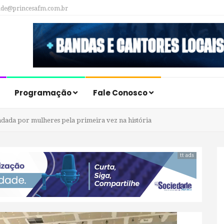
ade@princesafm.com.br
Programação
Fale Conosco
dada por mulheres pela primeira vez na história
tt ads