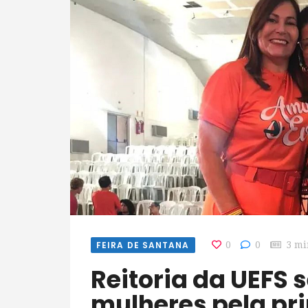
FEIRA DE SANTANA
0
0
3 mi
Reitoria da UEFS será comandada por
mulheres pela pri