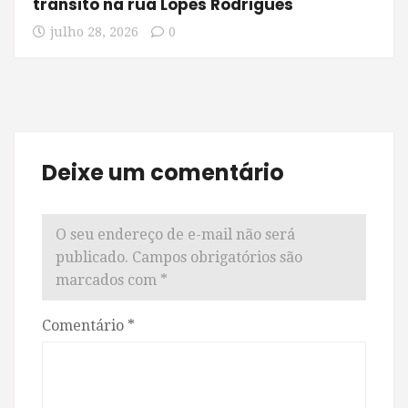
trânsito na rua Lopes Rodrigues
julho 28, 2026
0
Deixe um comentário
O seu endereço de e-mail não será
publicado.
Campos obrigatórios são
marcados com
*
Comentário
*