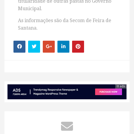
titularidade de outras pastas no Governo
Municipal.
As informações são da Secom de Feira de
Santana.
tt ads