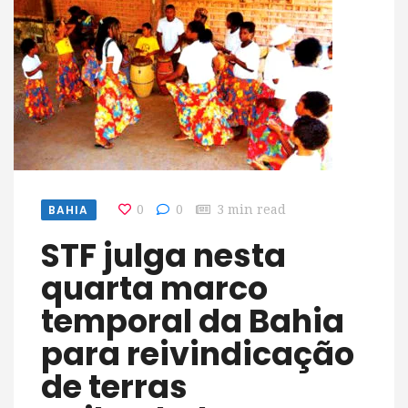
BAHIA
0
0
3 min read
STF julga nesta
quarta marco
temporal da Bahia
para reivindicação
de terras