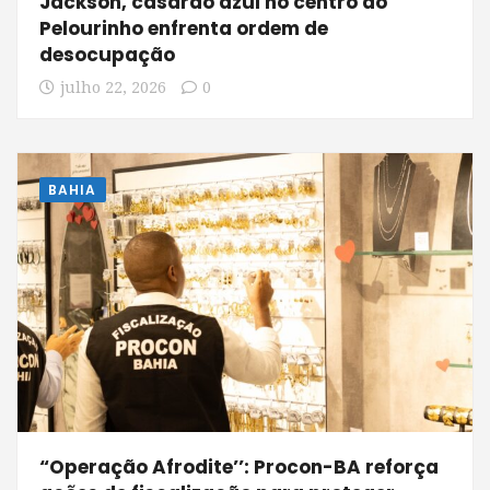
Jackson, casarão azul no centro do
Pelourinho enfrenta ordem de
desocupação
julho 22, 2026
0
BAHIA
“Operação Afrodite’’: Procon-BA reforça