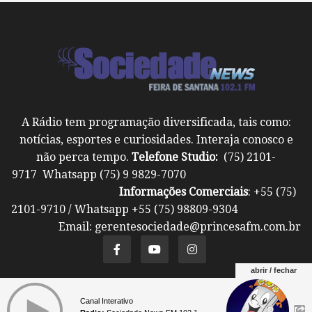
A Rádio tem programação diversificada, tais como:
notícias, esportes e curiosidades. Interaja conosco e
não perca tempo.
Telefone Studio:
(75) 2101-
9717 Whatsapp (75) 9 9829-7070
Informações Comerciais
: +55 (75)
2101-9710 / Whatsapp +55 (75) 98809-9304
Email: gerentesociedade@princesafm.com.br
abrir / fechar
Um site pertencente a Fundação Santo Antônio ©
Canal Interativo