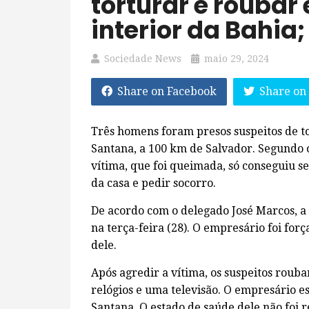
torturar e roubar
interior da Bahia
Sociedade News
maio 29, 2024
Share on Facebook
Share on
Três homens foram presos suspeitos de t
Santana, a 100 km de Salvador. Segundo o
vítima, que foi queimada, só conseguiu se
da casa e pedir socorro.
De acordo com o delegado José Marcos, a v
na terça-feira (28). O empresário foi for
dele.
Após agredir a vítima, os suspeitos roub
relógios e uma televisão. O empresário e
Santana. O estado de saúde dele não foi r