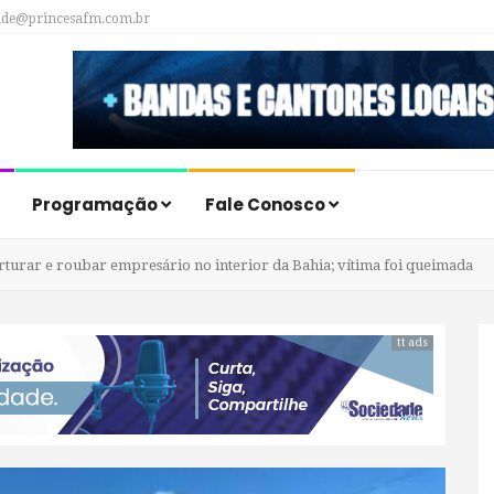
ade@princesafm.com.br
Programação
Fale Conosco
rturar e roubar empresário no interior da Bahia; vítima foi queimada
tt ads