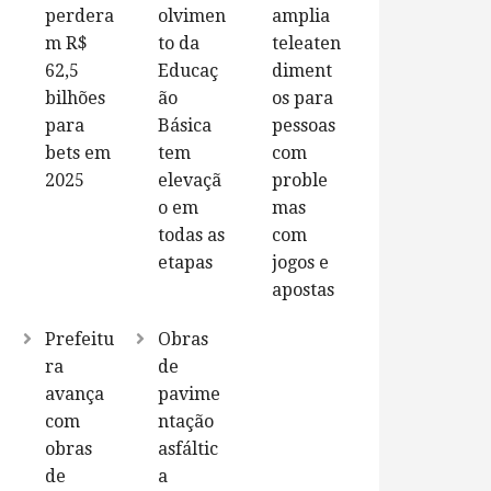
perdera
olvimen
amplia
m R$
to da
teleaten
62,5
Educaç
diment
bilhões
ão
os para
para
Básica
pessoas
bets em
tem
com
2025
elevaçã
proble
o em
mas
todas as
com
etapas
jogos e
apostas
Prefeitu
Obras
ra
de
avança
pavime
com
ntação
obras
asfáltic
de
a