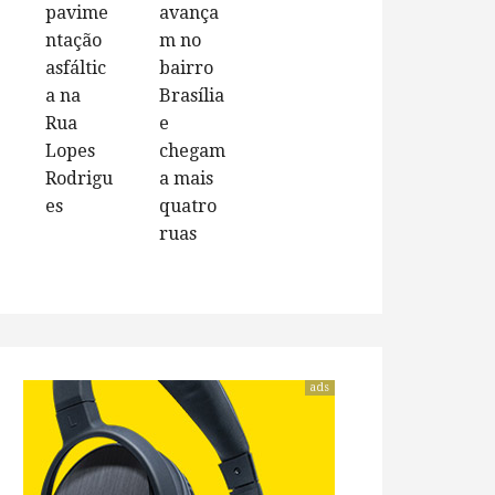
pavime
avança
ntação
m no
asfáltic
bairro
a na
Brasília
Rua
e
Lopes
chegam
Rodrigu
a mais
es
quatro
ruas
ads