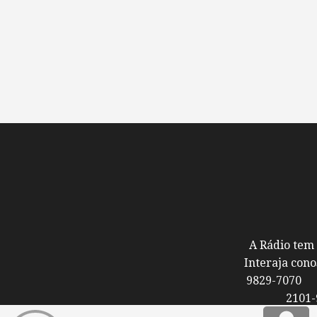
A Rádio tem 
Interaja con
98
210