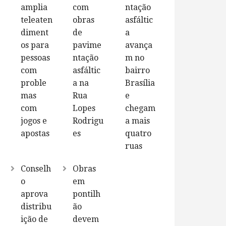
amplia
com
ntação
teleaten
obras
asfáltic
diment
de
a
os para
pavime
avança
pessoas
ntação
m no
com
asfáltic
bairro
proble
a na
Brasília
mas
Rua
e
com
Lopes
chegam
jogos e
Rodrigu
a mais
apostas
es
quatro
ruas
Conselh
Obras
o
em
aprova
pontilh
distribu
ão
ição de
devem