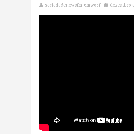
sociedadenewsfm_6mwo5f
dezembro 8