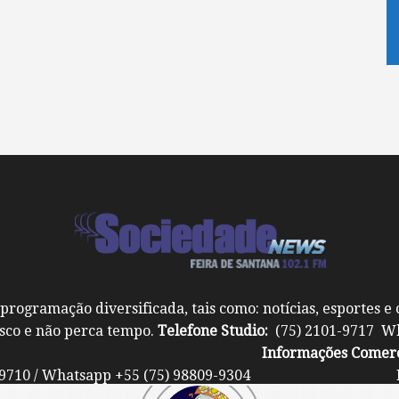
programação diversificada, tais como: notícias, esportes e 
osco e não perca tempo.
Telefone Studio:
(75) 2101-9717 Wh
29-7070
Informações Comerc
1-9710 / Whatsapp +55 (75) 98809-9304 Em
gerentesociedade@princesafm.com.br