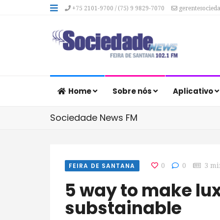
+75 2101-9700 / (75) 9 9829-7070
gerentesocied
Home
Sobre nós
Aplicativo
Sociedade News FM
FEIRA DE SANTANA
0
0
3 mi
5 way to make luxury travel more
substainable