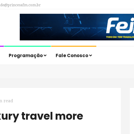
ade@princesafm.com.br
Programação
Fale Conosco
n read