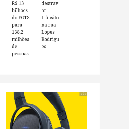
R$ 13
destrav
bilhões
ar
do FGTS
trânsito
para
na rua
138,2
Lopes
milhões
Rodrigu
de
es
pessoas
ads