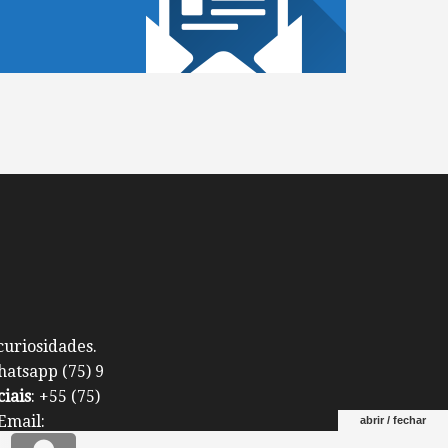
curiosidades.
atsapp (75) 9
iais
: +55 (75)
ail:
abrir / fechar