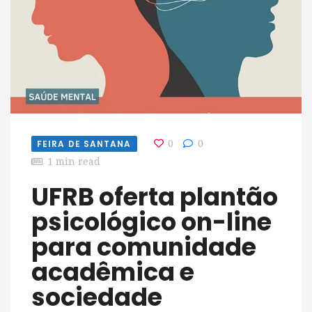
FEIRA DE SANTANA
0
0
1 min read
UFRB oferta plantão
psicológico on-line
para comunidade
acadêmica e
sociedade