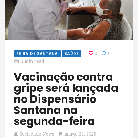
FEIRA DE SANTANA
SAÚDE
0
0
3 min read
Vacinação contra
gripe será lançada
no Dispensário
Santana na
segunda-feira
Sociedade News
março 27, 2025