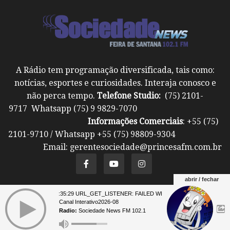
A Rádio tem programação diversificada, tais como:
notícias, esportes e curiosidades. Interaja conosco e
não perca tempo.
Telefone Studio:
(75) 2101-
9717 Whatsapp (75) 9 9829-7070
Informações Comerciais
: +55 (75)
2101-9710 / Whatsapp +55 (75) 98809-9304
Email: gerentesociedade@princesafm.com.br
abrir / fechar
07 23:35:29 URL_GET_LISTENER: FAILED WITH ERROR: **** 07 23:35:2
Um site pertencente a Fundação Santo Antônio ©
Canal Interativo2026-08
Todos os direitos reservados.
Radio:
Sociedade News FM 102.1