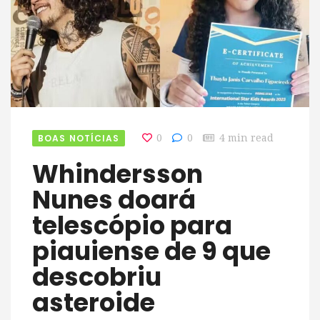
BOAS NOTÍCIAS
0
0
4 min read
Whindersson
Nunes doará
telescópio para
piauiense de 9 que
descobriu
asteroide