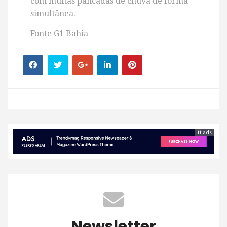
com muitas pancadas de chuva de forma
simultânea.
Fonte G1 Bahia
tt ads
Newsletter