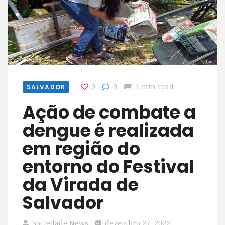
SALVADOR
0
0
1 min read
Ação de combate a
dengue é realizada
em região do
entorno do Festival
da Virada de
Salvador
Sociedade News
dezembro 27, 2022