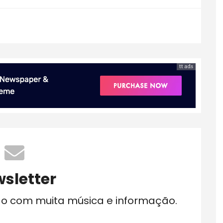
tt ads
sletter
do com muita música e informação.