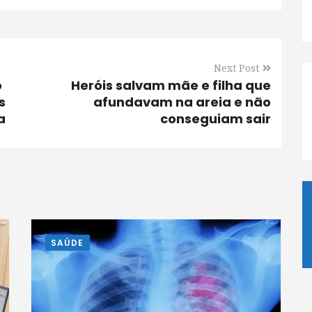
Next Post
o
Heróis salvam mãe e filha que
s
afundavam na areia e não
a
conseguiam sair
SAÚDE