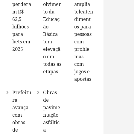
perdera
olvimen
amplia
m R$
to da
teleaten
62,5
Educaç
diment
bilhões
ão
os para
para
Básica
pessoas
bets em
tem
com
2025
elevaçã
proble
o em
mas
todas as
com
etapas
jogos e
apostas
Prefeitu
Obras
ra
de
avança
pavime
com
ntação
obras
asfáltic
de
a