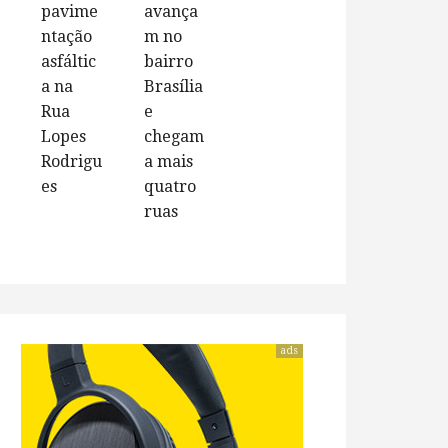
pavime
avança
ntação
m no
asfáltic
bairro
a na
Brasília
Rua
e
Lopes
chegam
Rodrigu
a mais
es
quatro
ruas
ads