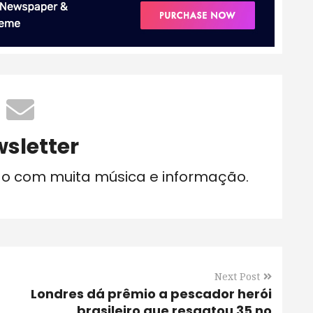
sletter
do com muita música e informação.
Next Post
Londres dá prêmio a pescador herói
brasileiro que resgatou 35 no