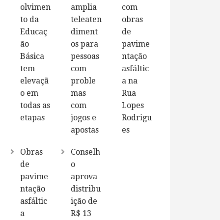
olvimen
amplia
com
to da
teleaten
obras
Educaç
diment
de
ão
os para
pavime
Básica
pessoas
ntação
tem
com
asfáltic
elevaçã
proble
a na
o em
mas
Rua
todas as
com
Lopes
etapas
jogos e
Rodrigu
apostas
es
Obras
Conselh
de
o
pavime
aprova
ntação
distribu
asfáltic
ição de
a
R$ 13