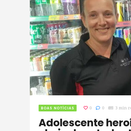
BOAS NOTÍCIAS
0
0
3 min r
Adolescente heroína salva ônibus