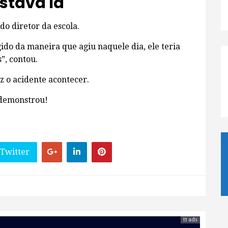
stava lá
do diretor da escola.
agido da maneira que agiu naquele dia, ele teria
”, contou.
ez o acidente acontecer.
 demonstrou!
 Twitter
tt ads