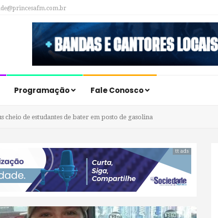
ade@princesafm.com.br
Programação
Fale Conosco
s cheio de estudantes de bater em posto de gasolina
tt ads