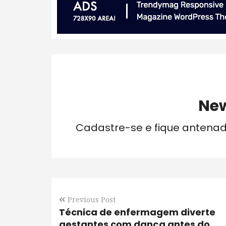
New
Cadastre-se e fique antena
Previous Post
Técnica de enfermagem diverte
gestantes com dança antes do