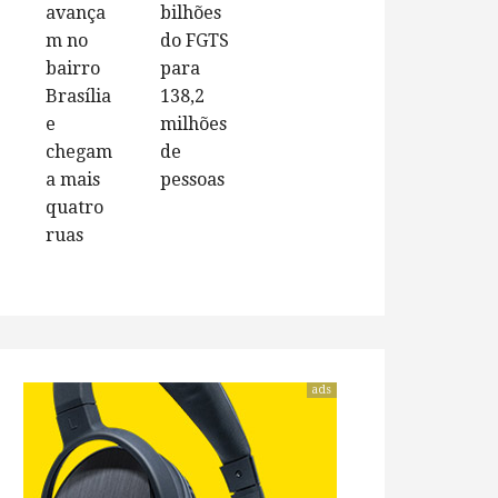
avança
bilhões
m no
do FGTS
bairro
para
Brasília
138,2
e
milhões
chegam
de
a mais
pessoas
quatro
ruas
ads