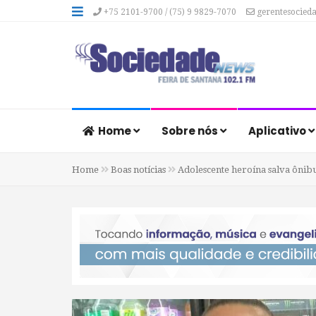
+75 2101-9700 / (75) 9 9829-7070
gerentesocied
Home
Sobre nós
Aplicativo
Home
Boas notícias
Adolescente heroína salva ônibu