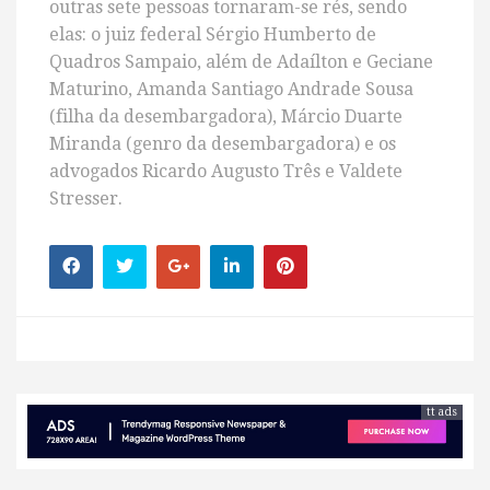
outras sete pessoas tornaram-se rés, sendo
elas: o juiz federal Sérgio Humberto de
Quadros Sampaio, além de Adaílton e Geciane
Maturino, Amanda Santiago Andrade Sousa
(filha da desembargadora), Márcio Duarte
Miranda (genro da desembargadora) e os
advogados Ricardo Augusto Três e Valdete
Stresser.
tt ads