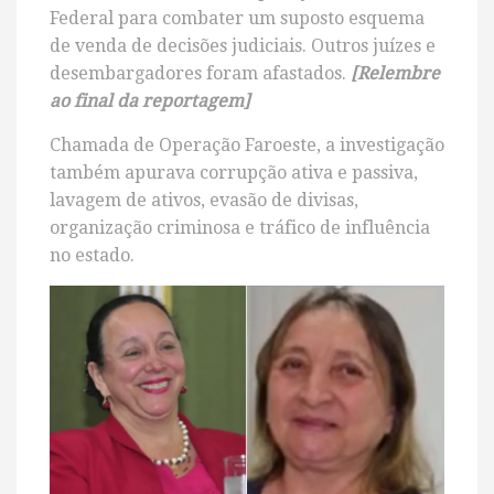
Federal para combater um suposto esquema
de venda de decisões judiciais. Outros juízes e
desembargadores foram afastados.
[Relembre
ao final da reportagem]
Chamada de Operação Faroeste, a investigação
também apurava corrupção ativa e passiva,
lavagem de ativos, evasão de divisas,
organização criminosa e tráfico de influência
no estado.