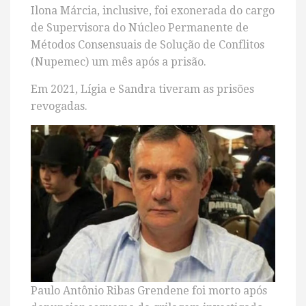
Ilona Márcia, inclusive, foi exonerada do cargo
de Supervisora do Núcleo Permanente de
Métodos Consensuais de Solução de Conflitos
(Nupemec) um mês após a prisão.
Em 2021, Lígia e Sandra tiveram as prisões
revogadas.
Paulo Antônio Ribas Grendene foi morto após