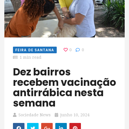
FEIRA DE SANTANA
0
0
1 min read
Dez bairros
recebem vacinação
antirrábica nesta
semana
Sociedade News
junho 10, 2024