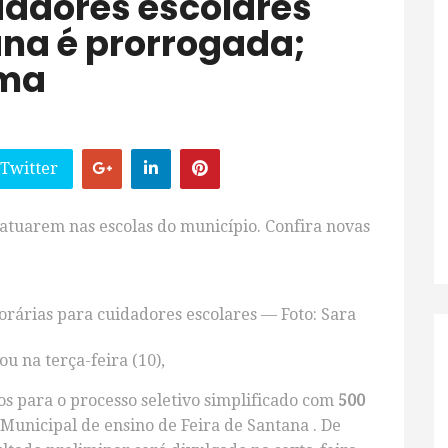
dadores escolares
ana é prorrogada;
ama
 Twitter
 atuarem nas escolas do município. Confira novas
orárias para cuidadores escolares — Foto: Sara
u na terça-feira (10),
os para o processo seletivo simplificado com
500
Municipal de ensino de Feira de Santana . De