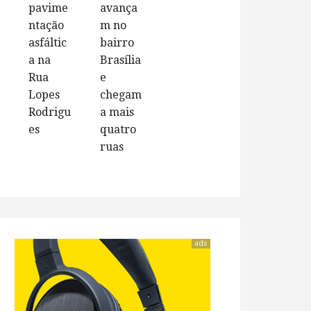
pavime
avança
ntação
m no
asfáltic
bairro
a na
Brasília
Rua
e
Lopes
chegam
Rodrigu
a mais
es
quatro
ruas
ads