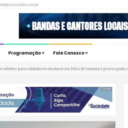
ade@princesafm.com.br
Programação
Fale Conosco
o seletivo para cuidadores escolares em Feira de Santana é prorrogada;
tt ads