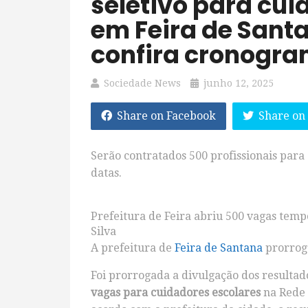
seletivo para cui
em Feira de Sant
confira cronogr
Sociedade News
junho 12, 2025
Share on Facebook
Share on
Serão contratados 500 profissionais para
datas.
Prefeitura de Feira abriu 500 vagas temp
Silva
A prefeitura de
Feira de Santana
prorrogo
Foi prorrogada a divulgação dos resultad
vagas para cuidadores escolares
na Rede 