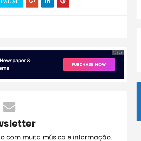
 Twitter
tt ads
sletter
do com muita música e informação.