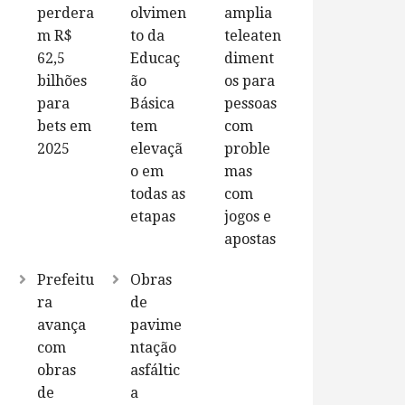
perdera
olvimen
amplia
m R$
to da
teleaten
62,5
Educaç
diment
bilhões
ão
os para
para
Básica
pessoas
bets em
tem
com
2025
elevaçã
proble
o em
mas
todas as
com
etapas
jogos e
apostas
Prefeitu
Obras
ra
de
avança
pavime
com
ntação
obras
asfáltic
de
a