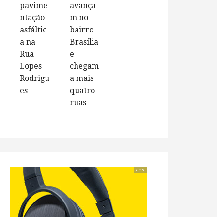
pavime
avança
ntação
m no
asfáltic
bairro
a na
Brasília
Rua
e
Lopes
chegam
Rodrigu
a mais
es
quatro
ruas
ads