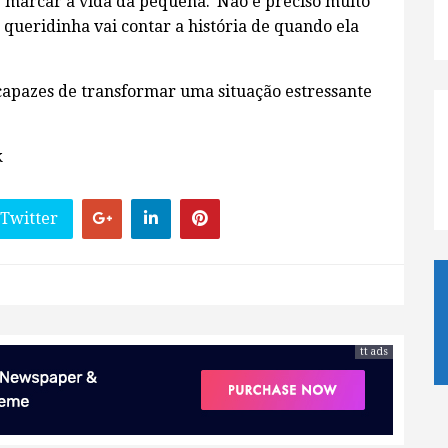
marcar a vida da pequena.“Não é preciso muito
queridinha vai contar a história de quando ela
capazes de transformar uma situação estressante
k
 Twitter
tt ads