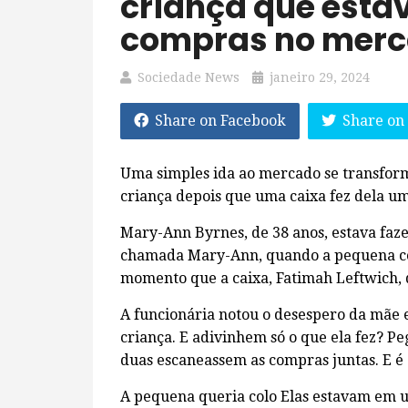
criança que esta
compras no mer
Sociedade News
janeiro 29, 2024
Share on Facebook
Share on
Uma simples ida ao mercado se transfor
criança depois que uma caixa fez dela u
Mary-Ann Byrnes, de 38 anos, estava faz
chamada Mary-Ann, quando a pequena com
momento que a caixa, Fatimah Leftwich, 
A funcionária notou o desespero da mãe
criança. E adivinhem só o que ela fez? P
duas escaneassem as compras juntas. E é 
A pequena queria colo Elas estavam em u