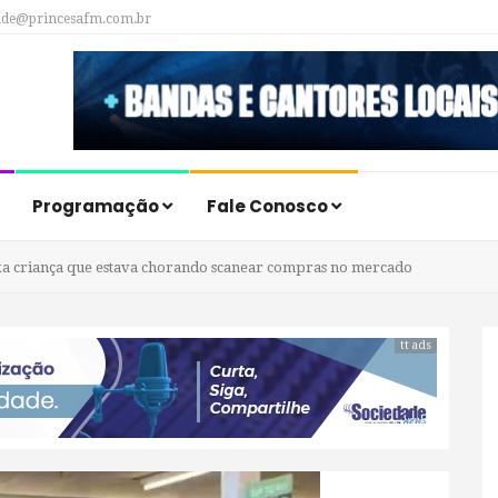
ade@princesafm.com.br
Programação
Fale Conosco
xa criança que estava chorando scanear compras no mercado
tt ads