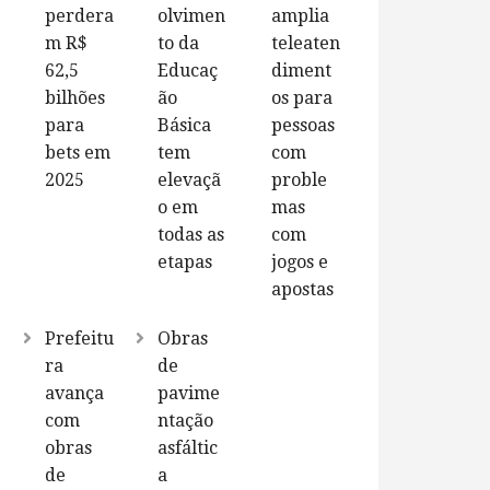
perdera
olvimen
amplia
m R$
to da
teleaten
62,5
Educaç
diment
bilhões
ão
os para
para
Básica
pessoas
bets em
tem
com
2025
elevaçã
proble
o em
mas
todas as
com
etapas
jogos e
apostas
Prefeitu
Obras
ra
de
avança
pavime
com
ntação
obras
asfáltic
de
a