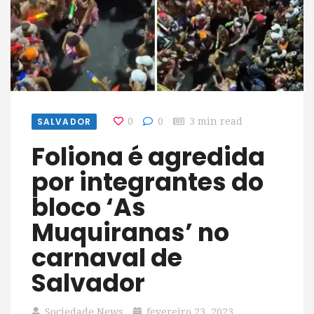
SALVADOR
0
0
3 min read
Foliona é agredida
por integrantes do
bloco ‘As
Muquiranas’ no
carnaval de
Salvador
Sociedade News
fevereiro 23, 2023