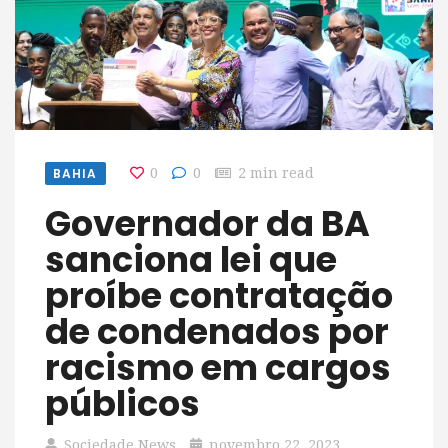
BAHIA
0
0
2 min read
Governador da BA
sanciona lei que
proíbe contratação
de condenados por
racismo em cargos
públicos
Sociedade News
novembro 22, 2023