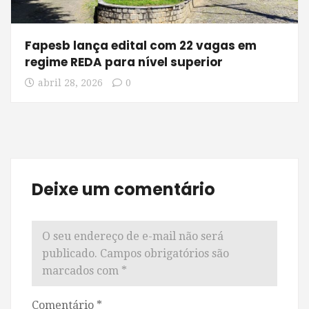
Fapesb lança edital com 22 vagas em
regime REDA para nível superior
abril 28, 2026
0
Deixe um comentário
O seu endereço de e-mail não será
publicado.
Campos obrigatórios são
marcados com
*
Comentário
*