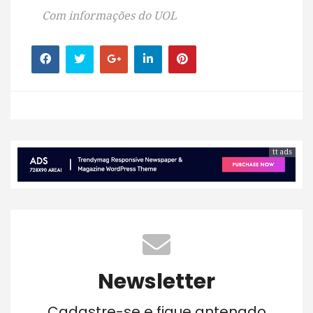
Com informações do UOL
tt ads
Newsletter
Cadastre-se e fique antenado