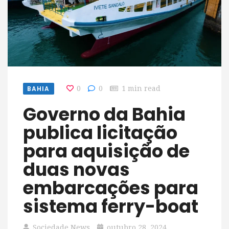
BAHIA
0
0
1 min read
Governo da Bahia
publica licitação
para aquisição de
duas novas
embarcações para
sistema ferry-boat
Sociedade News
outubro 28, 2024