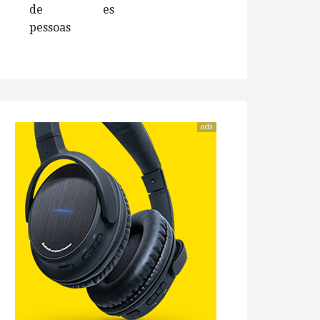
de
es
pessoas
ads