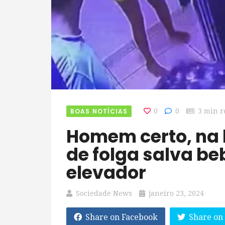
BOAS NOTÍCIAS
0
0
3 min r
Homem certo, na hora certa. Bombeiro
de folga salva b
elevador
Sociedade News
janeiro 23, 2024
Share on Facebook
Share on