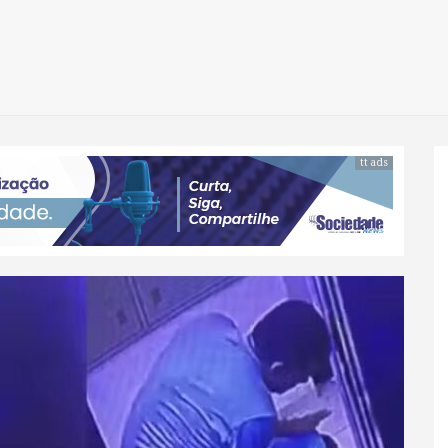
tt ads