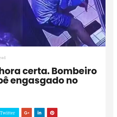
ead
ebê engasgado no
 Twitter