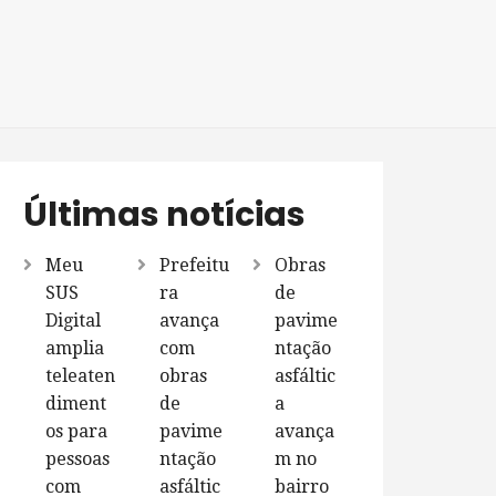
Últimas notícias
Meu
Prefeitu
Obras
SUS
ra
de
Digital
avança
pavime
amplia
com
ntação
teleaten
obras
asfáltic
diment
de
a
os para
pavime
avança
pessoas
ntação
m no
com
asfáltic
bairro