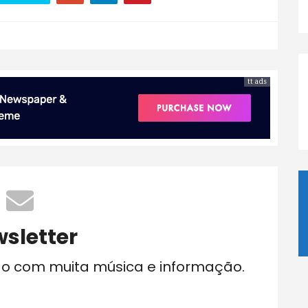
tt ads
sletter
do com muita música e informação.