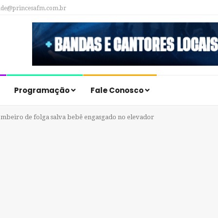
ade@princesafm.com.br
Programação
Fale Conosco
mbeiro de folga salva bebê engasgado no elevador