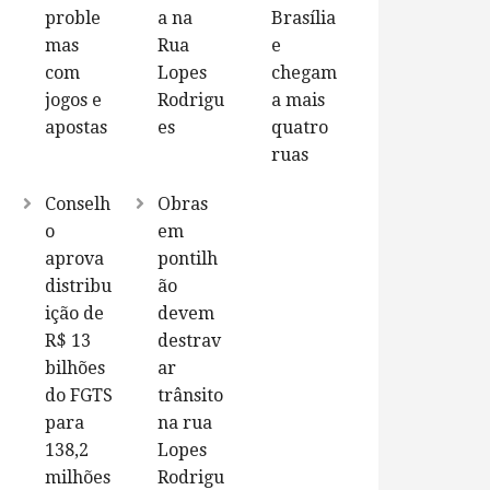
proble
a na
Brasília
mas
Rua
e
com
Lopes
chegam
jogos e
Rodrigu
a mais
apostas
es
quatro
ruas
Conselh
Obras
o
em
aprova
pontilh
distribu
ão
ição de
devem
R$ 13
destrav
bilhões
ar
do FGTS
trânsito
para
na rua
138,2
Lopes
milhões
Rodrigu