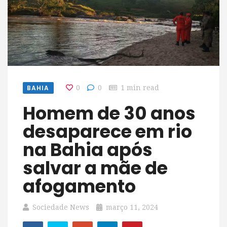
BAHIA
0
0
1 min read
Homem de 30 anos
desaparece em rio
na Bahia após
salvar a mãe de
afogamento
Sociedade News
março 11, 2024