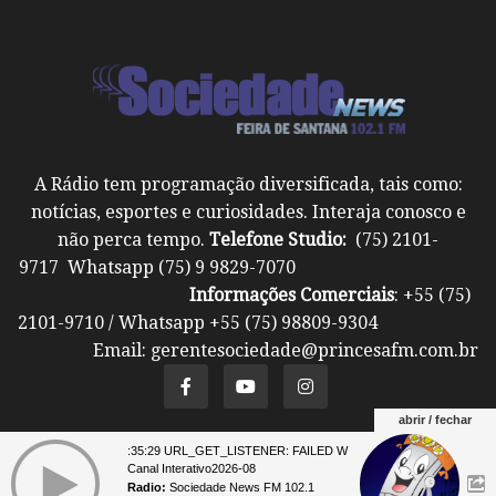
A Rádio tem programação diversificada, tais como:
notícias, esportes e curiosidades. Interaja conosco e
não perca tempo.
Telefone Studio:
(75) 2101-
9717 Whatsapp (75) 9 9829-7070
Informações Comerciais
: +55 (75)
2101-9710 / Whatsapp +55 (75) 98809-9304
Email: gerentesociedade@princesafm.com.br
abrir / fechar
07 23:35:29 URL_GET_LISTENER: FAILED WITH ERROR: **** 07 23:35:2
Um site pertencente a Fundação Santo Antônio ©
Canal Interativo2026-08
Todos os direitos reservados.
Radio:
Sociedade News FM 102.1