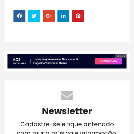
tt ads
Newsletter
Cadastre-se e fique antenado
com muita música e informação.