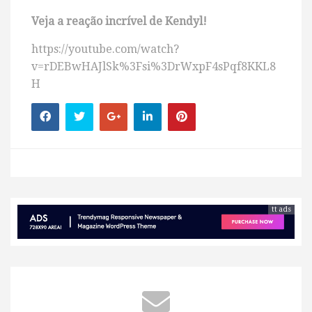
Veja a reação incrível de Kendyl!
https://youtube.com/watch?
v=rDEBwHAJlSk%3Fsi%3DrWxpF4sPqf8KKL8
H
tt ads