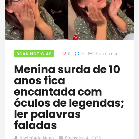
BOAS NOTÍCIAS
0
0
3 min read
Menina surda de 10
anos fica
encantada com
óculos de legendas;
ler palavras
faladas
Sociedade News
fevereiro 4, 2025