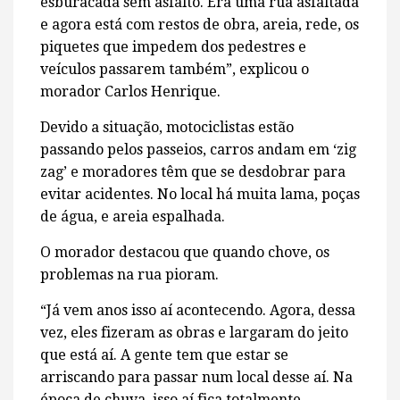
esburacada sem asfalto. Era uma rua asfaltada
e agora está com restos de obra, areia, rede, os
piquetes que impedem dos pedestres e
veículos passarem também”, explicou o
morador Carlos Henrique.
Devido a situação, motociclistas estão
passando pelos passeios, carros andam em ‘zig
zag’ e moradores têm que se desdobrar para
evitar acidentes. No local há muita lama, poças
de água, e areia espalhada.
O morador destacou que quando chove, os
problemas na rua pioram.
“Já vem anos isso aí acontecendo. Agora, dessa
vez, eles fizeram as obras e largaram do jeito
que está aí. A gente tem que estar se
arriscando para passar num local desse aí. Na
época de chuva, isso aí fica totalmente