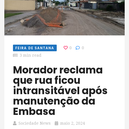
FEIRA DE SANTANA
0
0
3 min read
Morador reclama
que rua ficou
intransitável após
manutenção da
Embasa
Sociedade News
maio 2, 2024